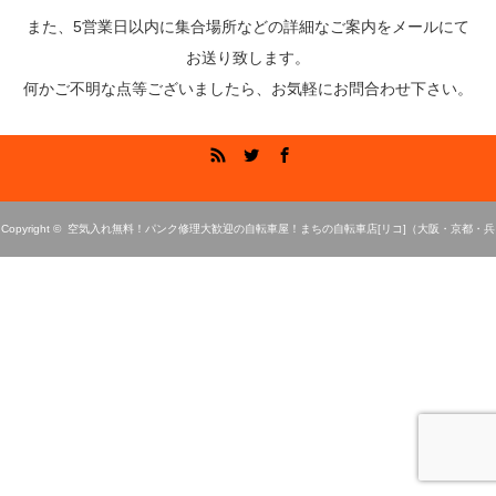
また、5営業日以内に集合場所などの詳細なご案内をメールにて
お送り致します。
何かご不明な点等ございましたら、お気軽にお問合わせ下さい。
RSS
Twitter
Facebook
Copyright ©
空気入れ無料！パンク修理大歓迎の自転車屋！まちの自転車店[リコ]（大阪・京都・兵
庫）