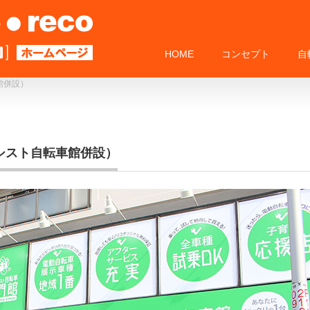
HOME
コンセプト
自
館併設）
シスト自転車館併設）