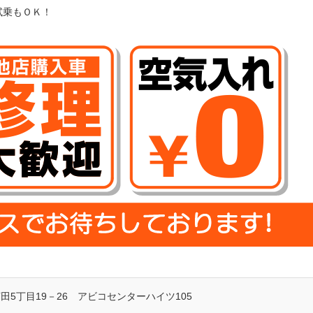
試乗もＯＫ！
苅田5丁目19－26 アビコセンターハイツ105